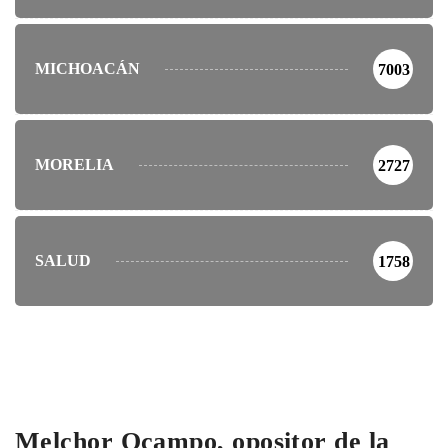
MICHOACÁN
7003
MORELIA
2727
SALUD
1758
Melchor Ocampo, opositor de la