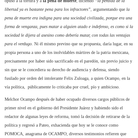
opuso a la tortura y a
la pena de muerte
, diciendo
“la pérdida de la
libertad ya es bastante pena para los infractores”
, argumentando que
la
pena de muerte era indigna para una sociedad civilizada, porque era una
forma de venganza, pues matar a alguien atado e indefenso, es como si la
sociedad le dijera al asesino como debería matar, con todas las ventajas
para el verdugo
. Ni él mismo previno que su propuesta, daría lugar, en su
propia persona a uno de los inolvidables mártires de la patria mexicana,
precisamente por haber sido sacrificado en el paredón, sin previo juicio y
sin que se le concediera su derecho de audiencia y defensa, siendo
fusilado por orden del intolerante Felix Zuloaga, a quien Ocampo, en la
vía política, públicamente lo criticaba por cruel, pío y ambicioso.
Melchor Ocampo después de haber ocupado diversos cargos públicos de
primer nivel en el gobierno del Presidente Juárez y habiendo sido el
redactor de algunas leyes de reforma, tomó la decisión de retirarse de la
política y regresó a Pateo, exhacienda que hoy se le conoce como
POMOCA, anagrama de OCAMPO; diversos testimonios refieren que