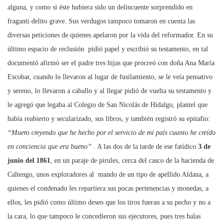
alguna, y como si éste hubiera sido un delincuente sorprendido en
fraganti delito grave. Sus verdugos tampoco tomaron en cuenta las
diversas peticiones de quienes apelaron por la vida del reformador. En su
último espacio de reclusión pidió papel y escribió su testamento, en tal
documentó afirmó ser el padre tres hijas que procreó con doña Ana María
Escobar, cuando lo llevaron al lugar de fusilamiento, se le veía pensativo
y sereno, lo llevaron a caballo y al llegar pidió de vuelta su testamento y
le agregó que legaba al Colegio de San Nicolás de Hidalgo, plantel que
había reabierto y secularizado, sus libros, y también registró su epitafio:
“Muero creyendo que he hecho por el servicio de mi país cuanto he creído
en conciencia que era bueno”
. A las dos de la tarde de ese fatídico
3 de
junio del 1861
, en un paraje de pirules, cerca del casco de la hacienda de
Caltengo, unos exploradores al mando de un tipo de apellido Aldana, a
quienes el condenado les repartiera sus pocas pertenencias y monedas, a
ellos, les pidió como último deseo que los tiros fueran a su pecho y no a
la cara, lo que tampoco le concedieron sus ejecutores, pues tres balas