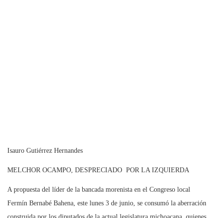
Isauro Gutiérrez Hernandes
MELCHOR OCAMPO, DESPRECIADO POR LA IZQUIERDA
A propuesta del líder de la bancada morenista en el Congreso local
Fermín Bernabé Bahena, este lunes 3 de junio, se consumó la aberración
construida por los diputados de la actual legislatura michoacana, quienes