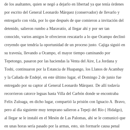
de los asaltantes, quien se negó a dejarlo en libertad ya que tenía órdenes
por escrito del General Leonardo Márquez (conservador) de llevarlo y
entregarlo con vida, por lo que después de que comieron a invitación del
detenido, salieron rumbo a Maravatío, al llegar ahí y por ser tan
conocido, varios amigos le ofrecieron rescatarlo a lo que Ocampo declinó
creyendo que tendría la oportunidad de un proceso justo. Cajiga siguió en
su travesía, llevando a Ocampo, el mayor tiempo caminando por
Tepetongo, pasaron por las haciendas la Venta del Aire, La Jordana y
Toshi, continuaron por la Estancia de Huapango, los Llanos de Acambay
y la Cañada de Endejé, en este último lugar, el Domingo 2 de junio fue
entregado por su captor al General Leonardo Márquez. De allí todavía
recorrieron catorce leguas hasta Villa del Carbón donde se encontraba
Felix Zuloaga, en dicho lugar, compartió la prisión con Ignacio A. Bravo,
pero al día siguiente muy temprano salieron a Tepeji del Río ( Hidalgo),
al llegar se le instaló en el Mesón de Las Palomas, ahí se le comunicó que
en unas horas sería pasado por la armas, esto, sin formarle causa penal