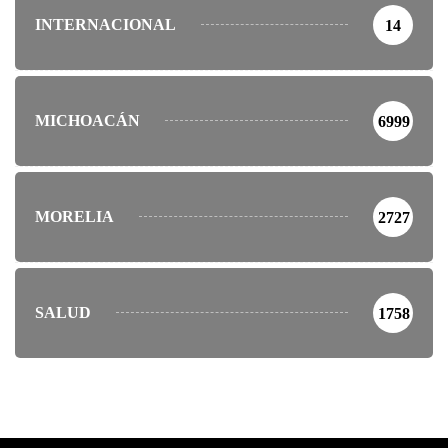
INTERNACIONAL
14
MICHOACÁN
6999
MORELIA
2727
SALUD
1758