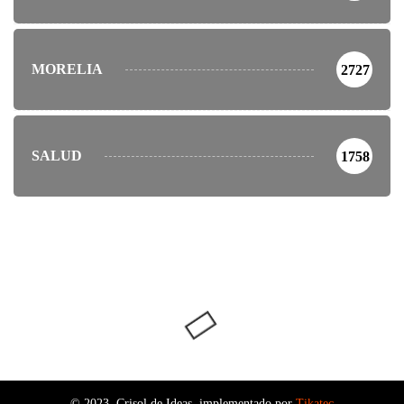
MORELIA
2727
SALUD
1758
© 2023, Crisol de Ideas. implementado por
Tikatec