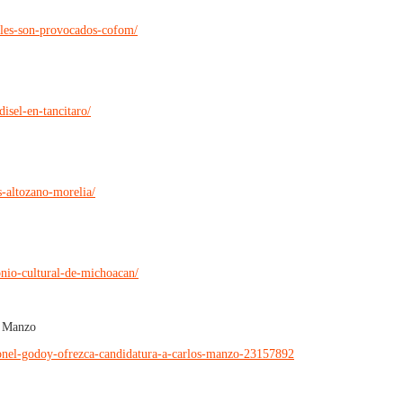
ales-son-provocados-cofom/
isel-en-tancitaro/
-altozano-morelia/
onio-cultural-de-michoacan/
s Manzo
onel-godoy-ofrezca-candidatura-a-carlos-manzo-23157892