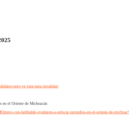
2025
didatos-pero-ve-ruta-para-invalidar/
os en el Oriente de Michoacán
3%B3ptero-con-helibalde-ayudaron-a-sofocar-incendios-en-el-oriente-de-mich