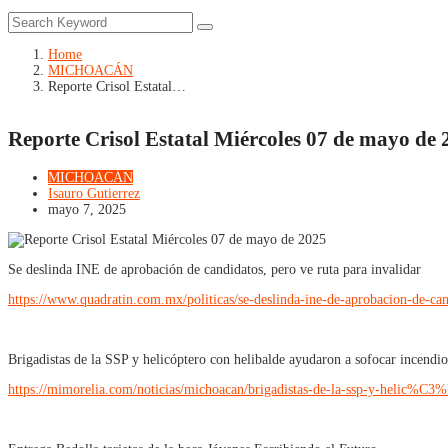
Home
MICHOACÁN
Reporte Crisol Estatal…
Reporte Crisol Estatal Miércoles 07 de mayo de 
MICHOACÁN
Isauro Gutierrez
mayo 7, 2025
Se deslinda INE de aprobación de candidatos, pero ve ruta para invalidar
https://www.quadratin.com.mx/politicas/se-deslinda-ine-de-aprobacion-de-can
Brigadistas de la SSP y helicóptero con helibalde ayudaron a sofocar incendi
https://mimorelia.com/noticias/michoacan/brigadistas-de-la-ssp-y-helic%C