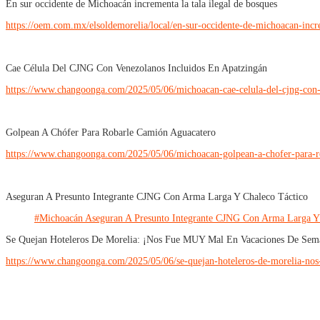
En sur occidente de Michoacán incrementa la tala ilegal de bosques
https://oem.com.mx/elsoldemorelia/local/en-sur-occidente-de-michoacan-incr
Cae Célula Del CJNG Con Venezolanos Incluidos En Apatzingán
https://www.changoonga.com/2025/05/06/michoacan-cae-celula-del-cjng-con-
Golpean A Chófer Para Robarle Camión Aguacatero
https://www.changoonga.com/2025/05/06/michoacan-golpean-a-chofer-para-r
Aseguran A Presunto Integrante CJNG Con Arma Larga Y Chaleco Táctico
#Michoacán Aseguran A Presunto Integrante CJNG Con Arma Larga Y
Se Quejan Hoteleros De Morelia: ¡Nos Fue MUY Mal En Vacaciones De Sem
https://www.changoonga.com/2025/05/06/se-quejan-hoteleros-de-morelia-nos