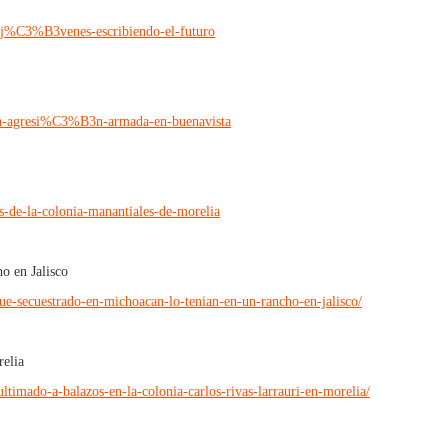
ca-j%C3%B3venes-escribiendo-el-futuro
len-agresi%C3%B3n-armada-en-buenavista
os-de-la-colonia-manantiales-de-morelia
o en Jalisco
e-secuestrado-en-michoacan-lo-tenian-en-un-rancho-en-jalisco/
relia
timado-a-balazos-en-la-colonia-carlos-rivas-larrauri-en-morelia/