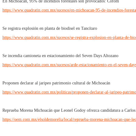
En Michoacán, 95% de incendios forestales son provocados: Cofom
https://www.quadratin.com.mx/sucesos/en-michoacan-95-de-incendios-forest
Se registra explosión en planta de biodisel en Tancítaro
https://www.quadratin.com.mx/sucesos/se-registra-explosion-en-planta-de-biod
Se incendia camioneta en estacionamiento del Seven Days Altozano
https://www.quadratin.com.mx/sucesos/arde-estacionamiento-en-el-seven-days
Proponen declarar al jaripeo patrimonio cultural de Michoacán
https://www.quadratin.com.mx/politicas/proponen-declarar-al-jaripeo-patrim
Reprueba Morena Michoacán que Leonel Godoy ofrezca candidatura a Carlo
https://oem.com.mx/elsoldemorelia/local/reprueba-morena-michoacan-que-le