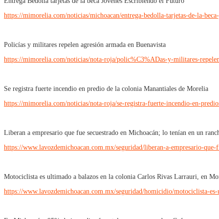
Entrega Bedolla tarjetas de la beca Jóvenes Escribiendo el Futuro
https://mimorelia.com/noticias/michoacan/entrega-bedolla-tarjetas-de-la-be
Policías y militares repelen agresión armada en Buenavista
https://mimorelia.com/noticias/nota-roja/polic%C3%ADas-y-militares-repe
Se registra fuerte incendio en predio de la colonia Manantiales de Morelia
https://mimorelia.com/noticias/nota-roja/se-registra-fuerte-incendio-en-predi
Liberan a empresario que fue secuestrado en Michoacán; lo tenían en un ranch
https://www.lavozdemichoacan.com.mx/seguridad/liberan-a-empresario-que-fu
Motociclista es ultimado a balazos en la colonia Carlos Rivas Larrauri, en Mo
https://www.lavozdemichoacan.com.mx/seguridad/homicidio/motociclista-es-ul