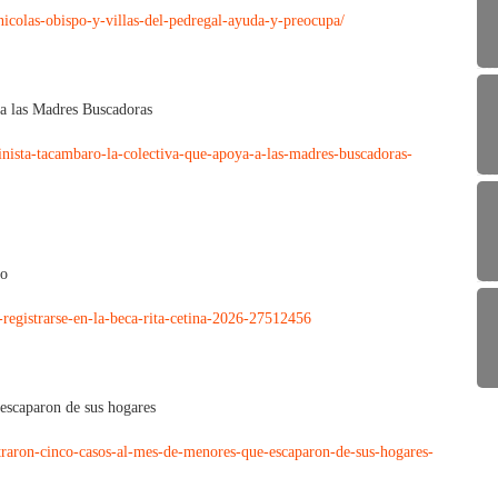
icolas-obispo-y-villas-del-pedregal-ayuda-y-preocupa/
a las Madres Buscadoras
nista-tacambaro-la-colectiva-que-apoya-a-las-madres-buscadoras-
so
-registrarse-en-la-beca-rita-cetina-2026-27512456
 escaparon de sus hogares
traron-cinco-casos-al-mes-de-menores-que-escaparon-de-sus-hogares-