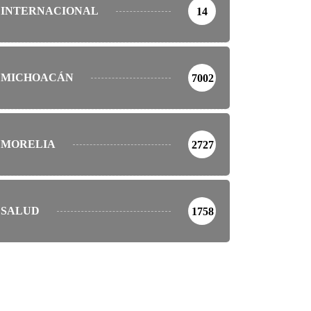
INTERNACIONAL
14
MICHOACÁN
7002
MORELIA
2727
SALUD
1758