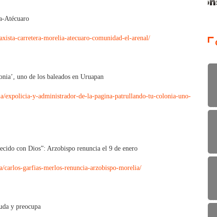
ia-Atécuaro
ista-carretera-morelia-atecuaro-comunidad-el-arenal/
lonia’, uno de los baleados en Uruapan
/expolicia-y-administrador-de-la-pagina-patrullando-tu-colonia-uno-
cido con Dios”: Arzobispo renuncia el 9 de enero
carlos-garfias-merlos-renuncia-arzobispo-morelia/
yuda y preocupa