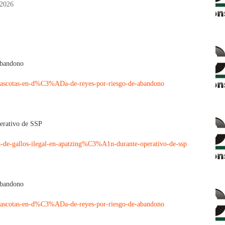
 2026
abandono
r-mascotas-en-d%C3%ADa-de-reyes-por-riesgo-de-abandono
perativo de SSP
ea-de-gallos-ilegal-en-apatzing%C3%A1n-durante-operativo-de-ssp
abandono
r-mascotas-en-d%C3%ADa-de-reyes-por-riesgo-de-abandono