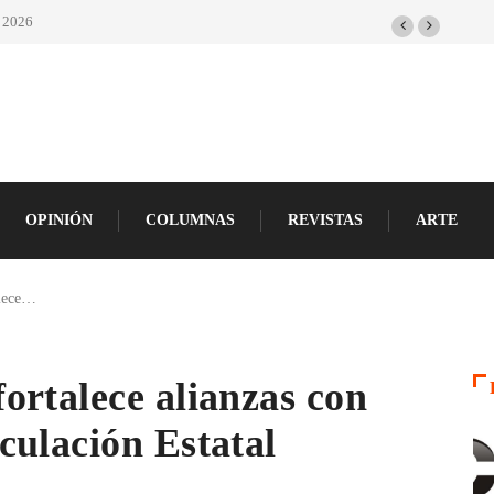
porte Crisol Nacional, jueves 6 de agosto del
26
OPINIÓN
COLUMNAS
REVISTAS
ARTE
alece…
ortalece alianzas con
culación Estatal