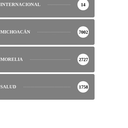
INTERNACIONAL
14
MICHOACÁN
7002
MORELIA
2727
SALUD
1758