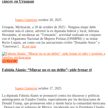
cáncer, en Uruapan
Isauro Gutierrez
octubre 20, 2025
Uruapan, Michoacán; a 20 de octubre de 2025.- Ninguna mujer debe
enfrentar sola el cáncer, advirtió la ex diputada federal y local, Adriana
Hernández, al encabezar un “Trenzatón”, actividad realizada en conjunto
con el Organismo Nacional de Mujeres Priístas (ONMPRI) y su titular
Rocío Luquín, así como con las asociaciones civiles “Donando Amor” y
“Guerreras […]
Leer mas
POLITICA
Fabiola Alanís: “Migrar no es un delito”; pide frenar el
Isauro Gutierrez
octubre 17, 2025
La diputada Fabiola Alanís se pronunció contra los discursos y políticas
antimigrantes en Estados Unidos, especialmente por las declaraciones de
Donald Trump, que promueven odio y miedo hacia la comunidad mexicana.
Destacó que el gobierno de México, encabezado por la Presidenta Claudia